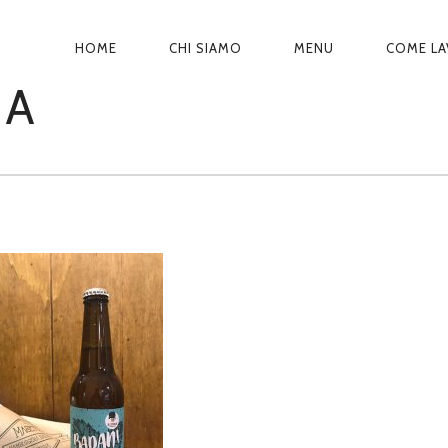
N
HOME
CHI SIAMO
MENU
COME L
A
IA
V
I
G
A
Z
I
O
N
E
P