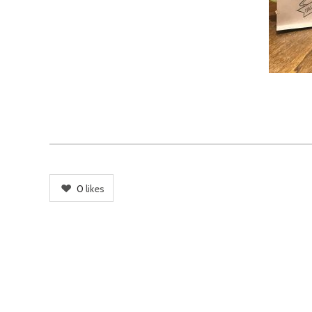
0
likes