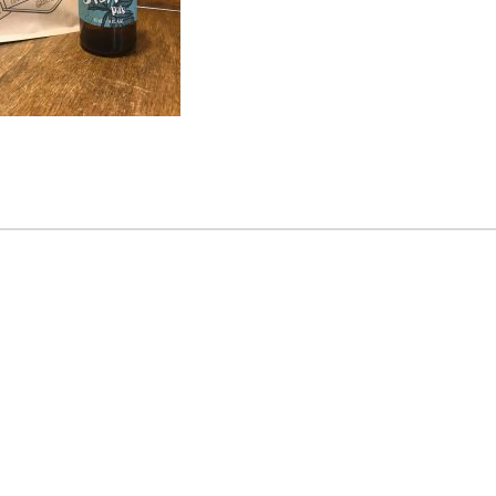
R
I
N
C
I
P
A
L
E