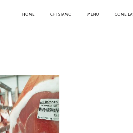
N
HOME
CHI SIAMO
MENU
COME L
A
V
I
G
A
Z
I
O
N
E
P