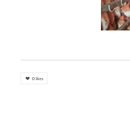
0
likes