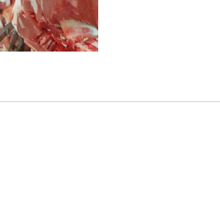
R
I
N
C
I
P
A
L
E