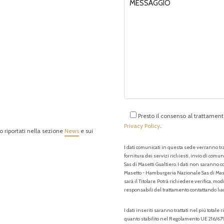
Presto il consenso al trattamento
Privacy Policy
.
o riportati nella sezione
News
e sui
I dati comunicati in questa sede verranno trat
fornitura dei servizi richiesti, invio di com
Sas di Masetti Gualtiero. I dati non saranno c
Masetto - Hamburgeria Nazionale Sas di Mase
sarà il Titolare. Potrà richiedere verifica, mod
responsabili del trattamento contattando h
I dati inseriti saranno trattati nel più tota
quanto stabilito nel Regolamento UE 216/679