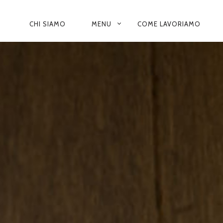
N
CHI SIAMO
MENU
COME LAVORIAMO
A
V
I
G
A
Z
I
O
N
E
P