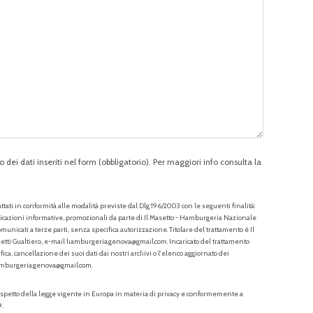
 dei dati inseriti nel form (obbligatorio). Per maggiori info consulta la
tati in conformità alle modalità previste dal Dlg 196/2003 con le seguenti finalità:
unicazioni informative, promozionali da parte di Il Masetto - Hamburgeria Nazionale
omunicati a terze parti, senza specifica autorizzazione. Titolare del trattamento è Il
tti Gualtiero, e-mail hamburgeria.genova@gmail.com. Incaricato del trattamento
ifica, cancellazione dei suoi dati dai nostri archivi o l'elenco aggiornato dei
amburgeria.genova@gmail.com.
le rispetto della legge vigente in Europa in materia di privacy e conformemente a
.