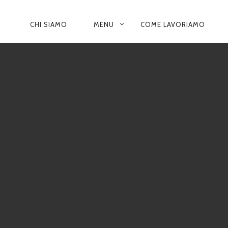
N
CHI SIAMO
MENU
COME LAVORIAMO
A
V
I
G
A
Z
I
O
N
E
P