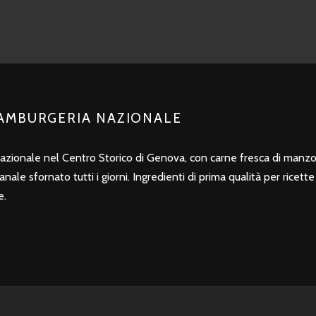
R
I
N
C
I
HAMBURGERIA NAZIONALE
P
azionale nel Centro Storico di Genova, con carne fresca di man
A
ale sfornato tutti i giorni. Ingredienti di prima qualità per ricett
L
e.
E